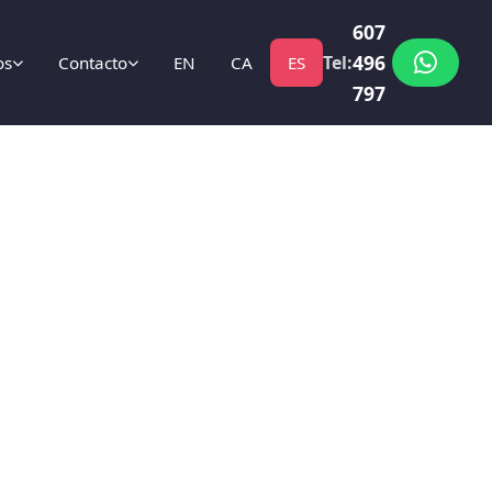
607
496
Tel:
os
Contacto
EN
CA
ES
797