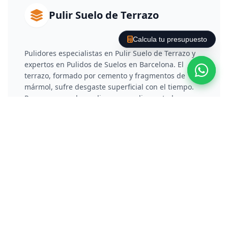
Pulir Suelo de Terrazo
Calcula tu presupuesto
Pulidores especialistas en Pulir Suelo de Terrazo y
expertos en Pulidos de Suelos en Barcelona. El
terrazo, formado por cemento y fragmentos de
mármol, sufre desgaste superficial con el tiempo.
Para recuperarlo, realizamos un diamantado por
fases que rebaja la capa deteriorada y elimina
arañazos. Posteriormente, aplicamos un proceso de
vitrificado o cristalización química que no solo
protege el material, sino que le otorga un brillo
reflectante y duradero.
Pulir Suelo de Hormigón /
Cemento