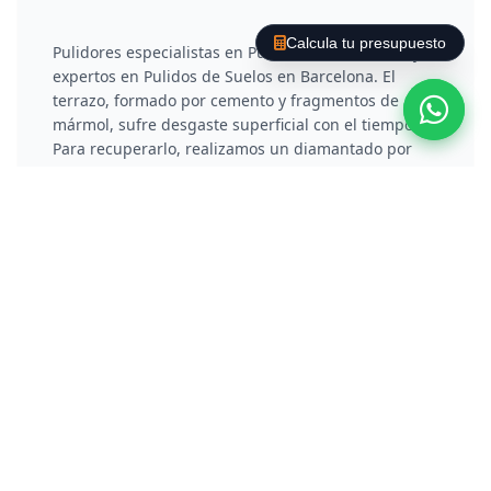
Calcula tu presupuesto
Pulidores especialistas en Pulir Suelo de Terrazo y
expertos en Pulidos de Suelos en Barcelona. El
terrazo, formado por cemento y fragmentos de
mármol, sufre desgaste superficial con el tiempo.
Para recuperarlo, realizamos un diamantado por
fases que rebaja la capa deteriorada y elimina
arañazos. Posteriormente, aplicamos un proceso de
vitrificado o cristalización química que no solo
protege el material, sino que le otorga un brillo
reflectante y duradero.
Pulir Suelo de Hormigón /
Cemento