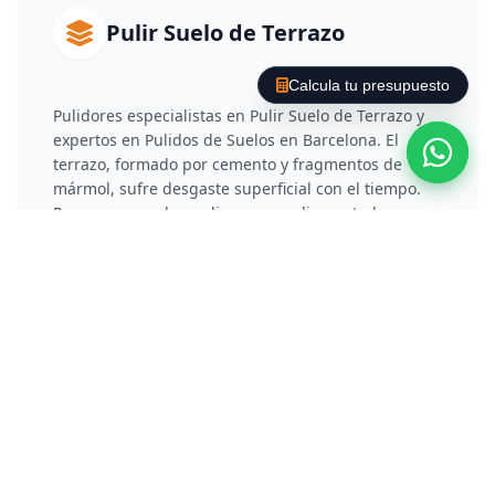
Pulir Suelo de Terrazo
Calcula tu presupuesto
Pulidores especialistas en Pulir Suelo de Terrazo y
expertos en Pulidos de Suelos en Barcelona. El
terrazo, formado por cemento y fragmentos de
mármol, sufre desgaste superficial con el tiempo.
Para recuperarlo, realizamos un diamantado por
fases que rebaja la capa deteriorada y elimina
arañazos. Posteriormente, aplicamos un proceso de
vitrificado o cristalización química que no solo
protege el material, sino que le otorga un brillo
reflectante y duradero.
Pulir Suelo de Hormigón /
Cemento