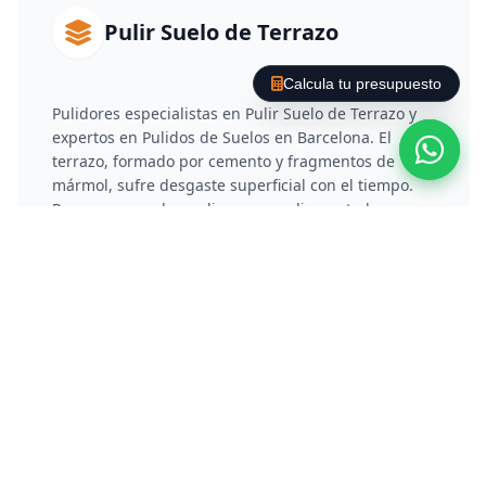
Pulir Suelo de Terrazo
Calcula tu presupuesto
Pulidores especialistas en Pulir Suelo de Terrazo y
expertos en Pulidos de Suelos en Barcelona. El
terrazo, formado por cemento y fragmentos de
mármol, sufre desgaste superficial con el tiempo.
Para recuperarlo, realizamos un diamantado por
fases que rebaja la capa deteriorada y elimina
arañazos. Posteriormente, aplicamos un proceso de
vitrificado o cristalización química que no solo
protege el material, sino que le otorga un brillo
reflectante y duradero.
Pulir Suelo de Hormigón /
Cemento