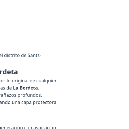
l distrito de Sants-
rdeta
rillo original de cualquier
cas de
La Bordeta
.
rañazos profundos,
reando una capa protectora
generación con aspiración.