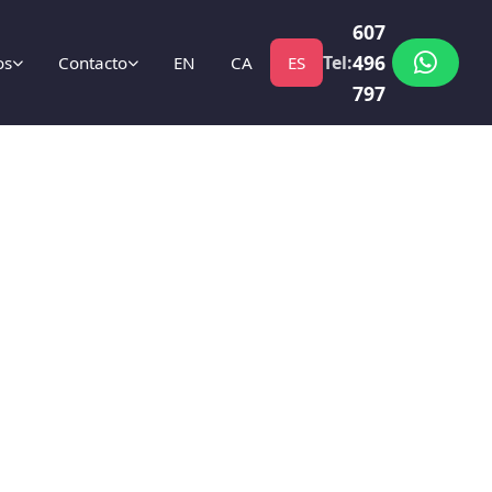
607
496
Tel:
os
Contacto
EN
CA
ES
797