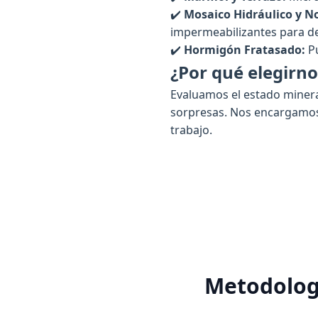
✔️
Mosaico Hidráulico y No
impermeabilizantes para dev
✔️
Hormigón Fratasado:
Pu
¿Por qué elegirno
Evaluamos el estado minera
sorpresas. Nos encargamos 
trabajo.
Metodologí