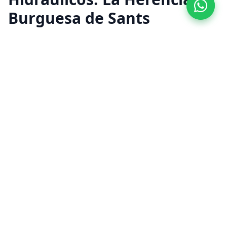
Burguesa de Sants
Los pisos de principios de siglo en Sants y
Hostafrancs albergan una gran cantidad de
pavimentos modernistas impresionantes. En
este barrio, las baldosas hidráulicas y el
exquisito
Mosaico Nolla
eran símbolo de
estatus en las casas acomodadas. En
Labaietador nos encargamos de que esos
suelos recuperen su color original (rojos,
mostazas y azules) tras décadas de
acumulación de ceras y desgaste.