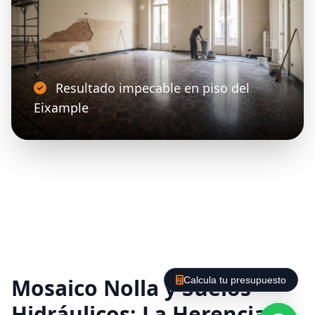
Resultado impecable en piso del
Eixample
Mosaico Nolla y Suelos
Calcula tu presupuesto
Hidráulicos: La Herencia