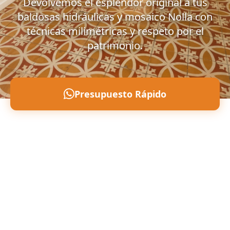
Devolvemos el esplendor original a tus
baldosas hidráulicas y mosaico Nolla con
técnicas milimétricas y respeto por el
patrimonio.
Presupuesto Rápido
Llámanos: 607 496 797