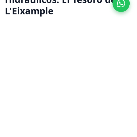
L'Eixample
El Quadrat d'Or y los alrededores del Passeig
de Gràcia concentran la mayor densidad de
fincas regias de toda Barcelona. Aquí, las
baldosas hidráulicas y el exquisito
Mosaico
Nolla
no son simples pavimentos; son alta
costura arquitectónica. La restauración de
suelos en L'Eixample requiere un rigor
absoluto (micro-desbastado con diamante)
para devolver el brillo espectacular a estas
joyas sin alterar su nivelación centenaria.