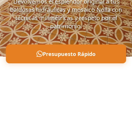
Devolvemos el esplendor original a tus
baldosas hidráulicas y mosaico Nolla con
técnicas milimétricas y respeto por el
patrimonio.
Presupuesto Rápido
Llámanos: 607 496 797