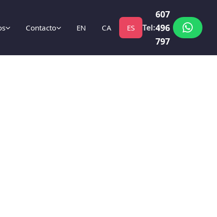
607
496
Tel:
os
Contacto
EN
CA
ES
797