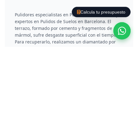
Calcula tu presupuesto
Pulidores especialistas en Pulir Suelo de Terrazo y
expertos en Pulidos de Suelos en Barcelona. El
terrazo, formado por cemento y fragmentos de
mármol, sufre desgaste superficial con el tiempo.
Para recuperarlo, realizamos un diamantado por
fases que rebaja la capa deteriorada y elimina
arañazos. Posteriormente, aplicamos un proceso de
vitrificado o cristalización química que no solo
protege el material, sino que le otorga un brillo
reflectante y duradero.
Pulir Suelo de Hormigón /
Cemento