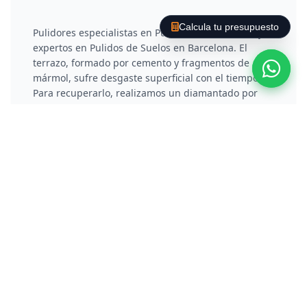
Calcula tu presupuesto
Pulidores especialistas en Pulir Suelo de Terrazo y
expertos en Pulidos de Suelos en Barcelona. El
terrazo, formado por cemento y fragmentos de
mármol, sufre desgaste superficial con el tiempo.
Para recuperarlo, realizamos un diamantado por
fases que rebaja la capa deteriorada y elimina
arañazos. Posteriormente, aplicamos un proceso de
vitrificado o cristalización química que no solo
protege el material, sino que le otorga un brillo
reflectante y duradero.
Pulir Suelo de Hormigón /
Cemento