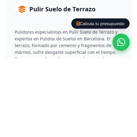
Pulir Suelo de Terrazo
Calcula tu presupuesto
Pulidores especialistas en Pulir Suelo de Terrazo y
expertos en Pulidos de Suelos en Barcelona. El
terrazo, formado por cemento y fragmentos de
mármol, sufre desgaste superficial con el tiempo.
Para recuperarlo, realizamos un diamantado por
fases que rebaja la capa deteriorada y elimina
arañazos. Posteriormente, aplicamos un proceso de
vitrificado o cristalización química que no solo
protege el material, sino que le otorga un brillo
reflectante y duradero.
Pulir Suelo de Hormigón /
Cemento