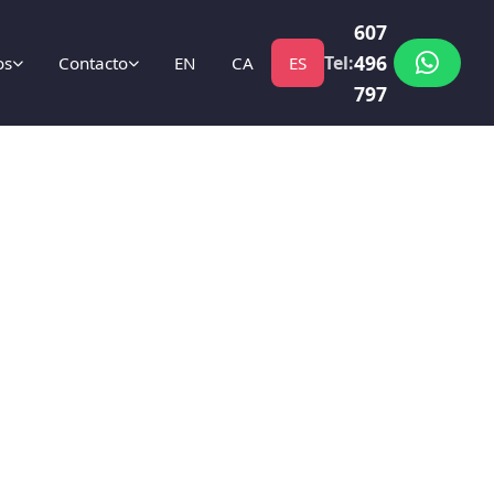
607
496
Tel:
os
Contacto
EN
CA
ES
797