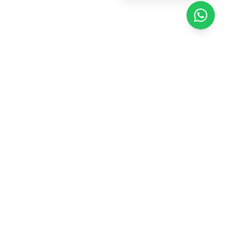
¿Por qué es esencial
una limpieza
profesional en
hostelería?
Un establecimiento impecable no solo cumple
con la ley: genera confianza en los clientes,
mejora la experiencia gastronómica y protege tu
reputación online. Los baños, la barra, la cocina