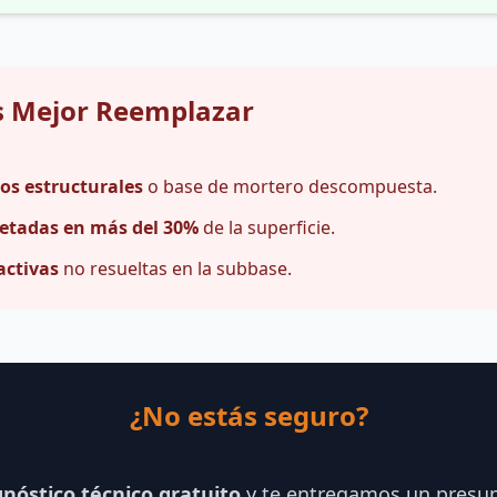
s Mejor Reemplazar
os estructurales
o base de mortero descompuesta.
ietadas en más del 30%
de la superficie.
ctivas
no resueltas en la subbase.
¿No estás seguro?
gnóstico técnico gratuito
y te entregamos un presu