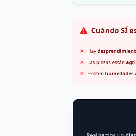
Cuándo SÍ e
Hay
desprendimient
Las piezas están
agr
Existen
humedades a
Realizamos un
dia