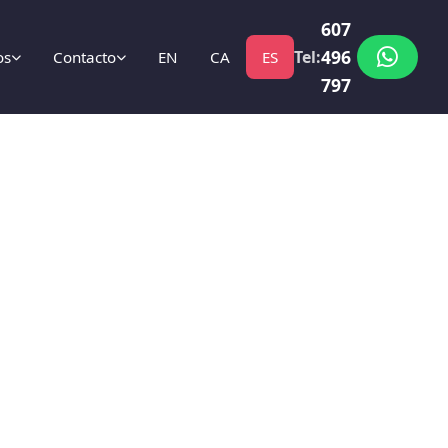
607
496
Tel:
os
Contacto
EN
CA
ES
797