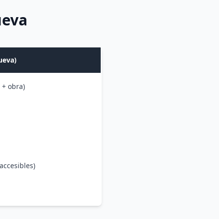
ueva
ueva)
 + obra)
accesibles)