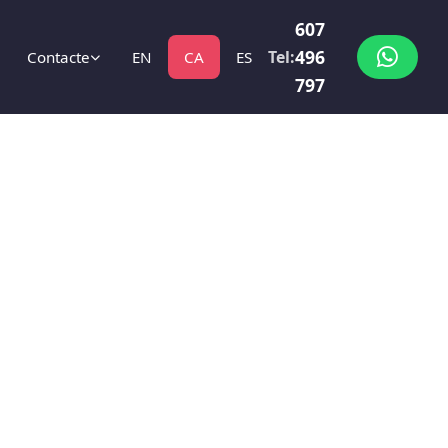
607
496
Tel:
Contacte
EN
CA
ES
797