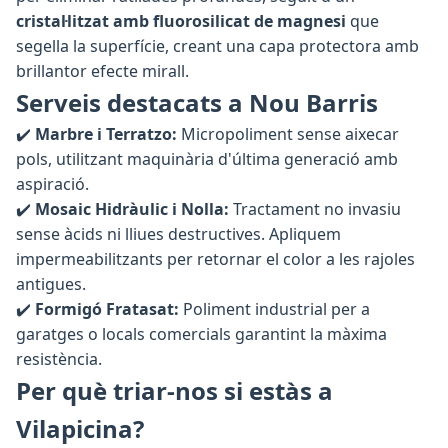
cristal·litzat amb fluorosilicat de magnesi
que
segella la superfície, creant una capa protectora amb
brillantor efecte mirall.
Serveis destacats a Nou Barris
✔️
Marbre i Terratzo:
Micropoliment sense aixecar
pols, utilitzant maquinària d'última generació amb
aspiració.
✔️
Mosaic Hidràulic i Nolla:
Tractament no invasiu
sense àcids ni lliues destructives. Apliquem
impermeabilitzants per retornar el color a les rajoles
antigues.
✔️
Formigó Fratasat:
Poliment industrial per a
garatges o locals comercials garantint la màxima
resistència.
Per què triar-nos si estàs a
Vilapicina?