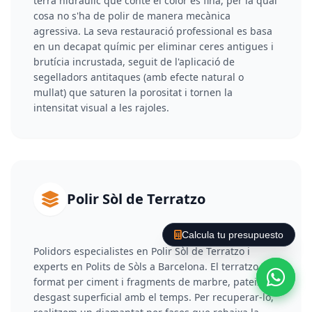
terra hidràulic que conté el color és fina, per la qual
cosa no s'ha de polir de manera mecànica
agressiva. La seva restauració professional es basa
en un decapat químic per eliminar ceres antigues i
brutícia incrustada, seguit de l'aplicació de
segelladors antitaques (amb efecte natural o
mullat) que saturen la porositat i tornen la
intensitat visual a les rajoles.
Polir Sòl de Terratzo
Calcula tu presupuesto
Polidors especialistes en Polir Sòl de Terratzo i
experts en Polits de Sòls a Barcelona. El terratzo,
format per ciment i fragments de marbre, pateix
desgast superficial amb el temps. Per recuperar-lo,