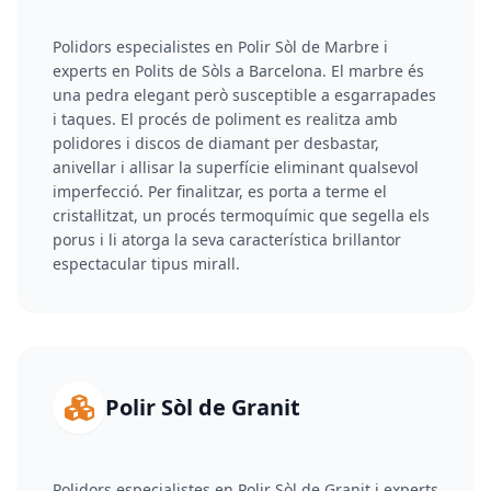
Polidors especialistes en Polir Sòl de Marbre i
experts en Polits de Sòls a Barcelona. El marbre és
una pedra elegant però susceptible a esgarrapades
i taques. El procés de poliment es realitza amb
polidores i discos de diamant per desbastar,
anivellar i allisar la superfície eliminant qualsevol
imperfecció. Per finalitzar, es porta a terme el
cristal·litzat, un procés termoquímic que segella els
porus i li atorga la seva característica brillantor
espectacular tipus mirall.
Polir Sòl de Granit
Polidors especialistes en Polir Sòl de Granit i experts