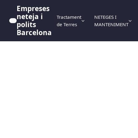
Empreses
neteja i
Tractament
NETEGES I
polits
de Terres
MANTENIMENT
Barcelona