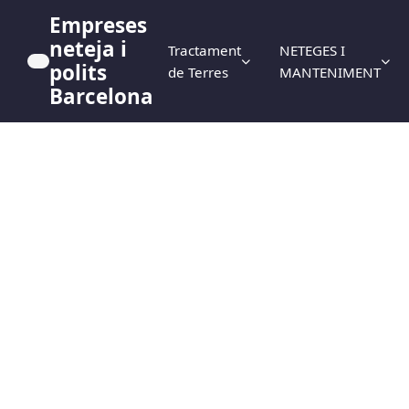
Empreses
neteja i
Tractament
NETEGES I
polits
de Terres
MANTENIMENT
Barcelona