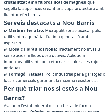
cristal·litzat amb fluorosilicat de magnesi
que
segella la superfície, creant una capa protectora amb
lluentor efecte mirall.
Serveis destacats a Nou Barris
✔️
Marbre i Terratzo:
Micropolit sense aixecar pols,
utilitzant maquinària d'última generació amb
aspiració.
✔️
Mosaic Hidràulic i Nolla:
Tractament no invasiu
sense àcids ni lliues destructives. Apliquem
impermeabilitzants per retornar el color a les rajoles
antigues.
✔️
Formigó Fratasat:
Polit industrial per a garatges o
locals comercials garantint la màxima resistència.
Per què triar-nos si estàs a Nou
Barris?
Avaluem l'estat mineral del teu terra de forma
transparent i t'oferim un pressupost tancat, sense