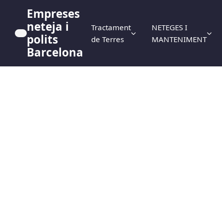
Empreses
neteja i
Tractament
NETEGES I
polits
de Terres
MANTENIMENT
Barcelona