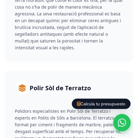
terra hidràulic que conté el color és fina, per la qual
cosa no s'ha de polir de manera mecànica
agressiva. La seva restauració professional es basa
en un decapat químic per eliminar ceres antigues i
brutícia incrustada, seguit de l'aplicació de
segelladors antitaques (amb efecte natural o
mullat) que saturen la porositat i tornen la
intensitat visual a les rajoles.
Polir Sòl de Terratzo
Calcula tu presupuesto
Polidors especialistes en Polir Sòl de Terratzo i
experts en Polits de Sòls a Barcelona. El terratzo,
format per ciment i fragments de marbre, pateix
desgast superficial amb el temps. Per recuperar-lo,