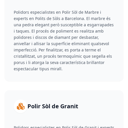
Polidors especialistes en Polir Sòl de Marbre i
experts en Polits de Sòls a Barcelona. El marbre és
una pedra elegant però susceptible a esgarrapades
i taques. El procés de poliment es realitza amb
polidores i discos de diamant per desbastar,
anivellar i allisar la superfície eliminant qualsevol
imperfecció. Per finalitzar, es porta a terme el
cristal·litzat, un procés termoquímic que segella els
porus i li atorga la seva característica brillantor
espectacular tipus mirall.
Polir Sòl de Granit
Polidors especialistes en Polir Sòl de Granit i experts