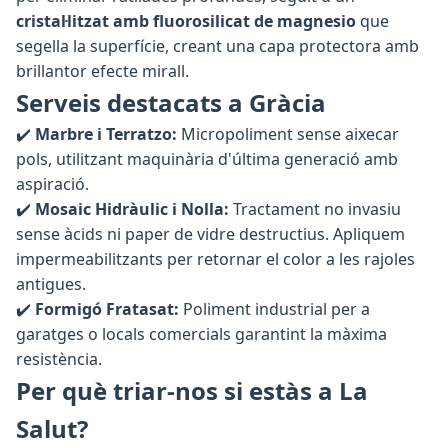
cristal·litzat amb fluorosilicat de magnesio
que
segella la superfície, creant una capa protectora amb
brillantor efecte mirall.
Serveis destacats a Gràcia
✔️
Marbre i Terratzo:
Micropoliment sense aixecar
pols, utilitzant maquinària d'última generació amb
aspiració.
✔️
Mosaic Hidràulic i Nolla:
Tractament no invasiu
sense àcids ni paper de vidre destructius. Apliquem
impermeabilitzants per retornar el color a les rajoles
antigues.
✔️
Formigó Fratasat:
Poliment industrial per a
garatges o locals comercials garantint la màxima
resistència.
Per què triar-nos si estàs a La
Salut?