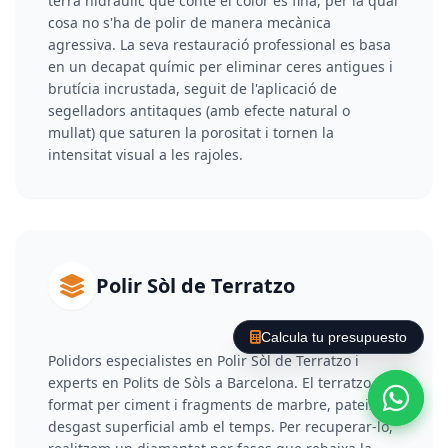
terra hidràulic que conté el color és fina, per la qual
cosa no s'ha de polir de manera mecànica
agressiva. La seva restauració professional es basa
en un decapat químic per eliminar ceres antigues i
brutícia incrustada, seguit de l'aplicació de
segelladors antitaques (amb efecte natural o
mullat) que saturen la porositat i tornen la
intensitat visual a les rajoles.
Polir Sòl de Terratzo
Calcula tu presupuesto
Polidors especialistes en Polir Sòl de Terratzo i
experts en Polits de Sòls a Barcelona. El terratzo,
format per ciment i fragments de marbre, pateix
desgast superficial amb el temps. Per recuperar-lo,