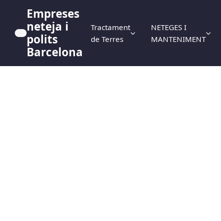
Empreses
neteja i
Tractament
NETEGES I
polits
de Terres
MANTENIMENT
Barcelona