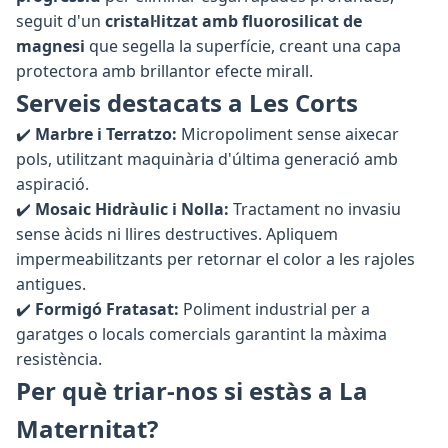
seguit d'un
cristal·litzat amb fluorosilicat de
magnesi
que segella la superfície, creant una capa
protectora amb brillantor efecte mirall.
Serveis destacats a Les Corts
✔️
Marbre i Terratzo:
Micropoliment sense aixecar
pols, utilitzant maquinària d'última generació amb
aspiració.
✔️
Mosaic Hidràulic i Nolla:
Tractament no invasiu
sense àcids ni llires destructives. Apliquem
impermeabilitzants per retornar el color a les rajoles
antigues.
✔️
Formigó Fratasat:
Poliment industrial per a
garatges o locals comercials garantint la màxima
resistència.
Per què triar-nos si estàs a La
Maternitat?