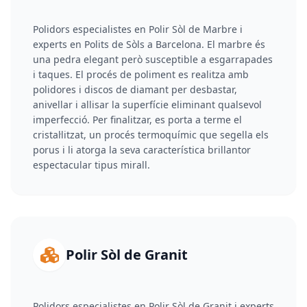
Polidors especialistes en Polir Sòl de Marbre i
experts en Polits de Sòls a Barcelona. El marbre és
una pedra elegant però susceptible a esgarrapades
i taques. El procés de poliment es realitza amb
polidores i discos de diamant per desbastar,
anivellar i allisar la superfície eliminant qualsevol
imperfecció. Per finalitzar, es porta a terme el
cristal·litzat, un procés termoquímic que segella els
porus i li atorga la seva característica brillantor
espectacular tipus mirall.
Polir Sòl de Granit
Polidors especialistes en Polir Sòl de Granit i experts