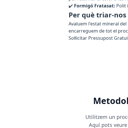
✔️
Formigó Fratasat:
Polit 
Per què triar-nos
Avaluem l'estat mineral del
encarreguem de tot el procé
Sol·licitar Pressupost Gratuï
Metodol
Utilitzem un proc
Aquí pots veure