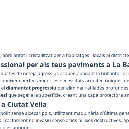
abrillantat i cristal·litzat per a habitatges i locals al district
ssional per als teus paviments a La B
roductes de neteja agressius acaben apagant la brillantor or
 coneixem perfectament les necessitats arquitectòniques d
 el
diamantat progressiu
per eliminar ratllades profundes
nesi
que segella la superfície, creant una capa protectora am
 a Ciutat Vella
olit sense aixecar pols, utilitzant maquinària d'última gen
:
Tractament no invasiu sense àcids ni lixes destructives. 
ajoles antigues.