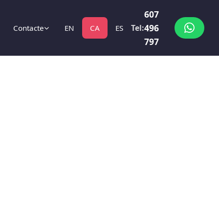
607
496
Tel:
Contacte
EN
CA
ES
797