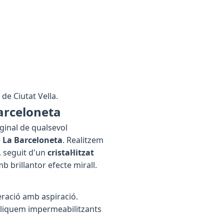
e de Ciutat Vella.
arceloneta
iginal de qualsevol
e
La Barceloneta
. Realitzem
, seguit d'un
cristal·litzat
b brillantor efecte mirall.
eració amb aspiració.
Apliquem impermeabilitzants