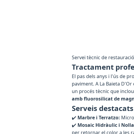
Servei tècnic de restauració, 
Tractament profe
El pas dels anys i l'ús de p
paviment. A La Baieta D'Or
un procés tècnic que inclou
amb fluorosilicat de mag
Serveis destacats
✔️
Marbre i Terratzo:
Microp
✔️
Mosaic Hidràulic i Nolla
per retornar el color a les r