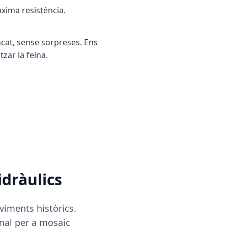
àxima resistència.
ncat, sense sorpreses. Ens
zar la feina.
dràulics
viments històrics.
nal per a mosaic