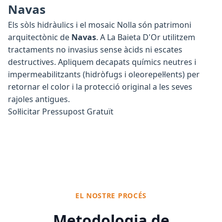
Navas
Els sòls hidràulics i el mosaic Nolla són patrimoni
arquitectònic de
Navas
. A La Baieta D'Or utilitzem
tractaments no invasius sense àcids ni escates
destructives. Apliquem decapats químics neutres i
impermeabilitzants (hidròfugs i oleorepel·lents) per
retornar el color i la protecció original a les seves
rajoles antigues.
Sol·licitar Pressupost Gratuït
EL NOSTRE PROCÉS
Metodologia de