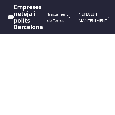
Empreses
neteja i
Tractament
NETEGES I
polits
de Terres
MANTENIMENT
Barcelona