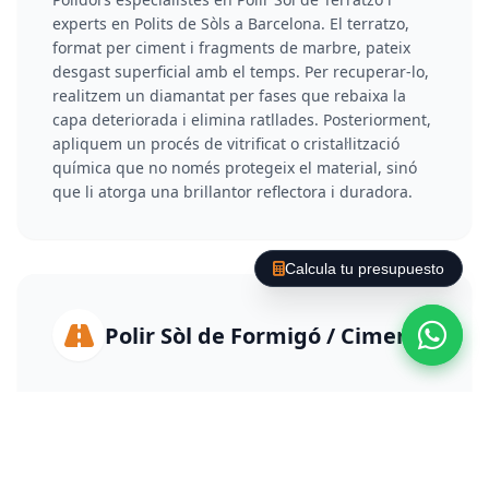
experts en Polits de Sòls a Barcelona. El terratzo,
format per ciment i fragments de marbre, pateix
desgast superficial amb el temps. Per recuperar-lo,
realitzem un diamantat per fases que rebaixa la
capa deteriorada i elimina ratllades. Posteriorment,
apliquem un procés de vitrificat o cristal·lització
química que no només protegeix el material, sinó
que li atorga una brillantor reflectora i duradora.
Calcula tu presupuesto
Polir Sòl de Formigó / Ciment
Polidors especialistes en Polir Sòl de Formigó i
experts en Polits de Sòls a Barcelona. El polit de
formigó transforma paviments grisos i polsegosos
en superfícies d'alt rendiment. S'utilitzen polidores