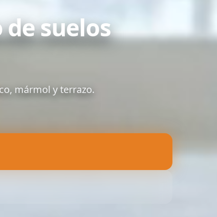
 de suelos
co, mármol y terrazo.