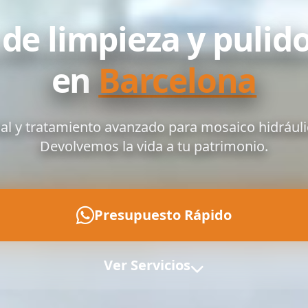
de limpieza y pulido
en
Barcelona
al y tratamiento avanzado para mosaico hidráuli
Devolvemos la vida a tu patrimonio.
Presupuesto Rápido
Ver Servicios