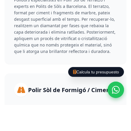
experts en Polits de Sòls a Barcelona. El terratzo,
format per ciment i fragments de marbre, pateix
desgast superficial amb el temps. Per recuperar-lo,
realitzem un diamantat per fases que rebaixa la
capa deteriorada i elimina ratllades. Posteriorment,
apliquem un procés de vitrificat o cristal·lització
química que no només protegeix el material, sinó
que li atorga una brillantor reflectora i duradora.
Calcula tu presupuesto
Polir Sòl de Formigó / Ciment
Polidors especialistes en Polir Sòl de Formigó i
experts en Polits de Sòls a Barcelona. El polit de
formigó transforma paviments grisos i polsegosos
en superfícies d'alt rendiment. S'utilitzen polidores