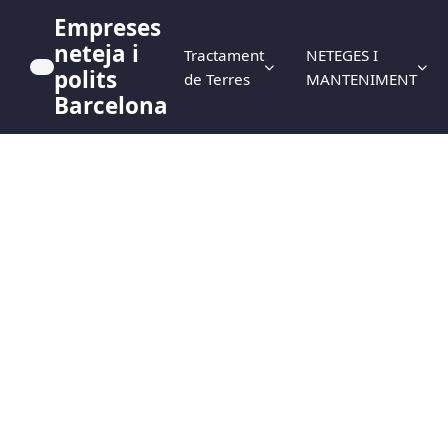
Empreses
neteja i
Tractament
NETEGES I
polits
de Terres
MANTENIMENT
Barcelona