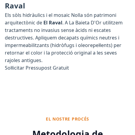
Raval
Els sòls hidràulics i el mosaic Nolla són patrimoni
arquitectònic de
El Raval
. A La Baieta D'Or utilitzem
tractaments no invasius sense àcids ni escates
destructives. Apliquem decapats químics neutres i
impermeabilitzants (hidròfugs i oleorepel·lents) per
retornar el color i la protecció original a les seves
rajoles antigues.
Sol·licitar Pressupost Gratuït
EL NOSTRE PROCÉS
Metodologia de