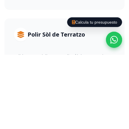
Calcula tu presupuesto
Polir Sòl de Terratzo
Polidors especialistes en Polir Sòl de Terratzo i
experts en Polits de Sòls a Barcelona. El terratzo,
format per ciment i fragments de marbre, pateix
desgast superficial amb el temps. Per recuperar-lo,
realitzem un diamantat per fases que rebaixa la
capa deteriorada i elimina ratllades. Posteriorment,
apliquem un procés de vitrificat o cristal·lització
química que no només protegeix el material, sinó
que li atorga una brillantor reflectora i duradora.