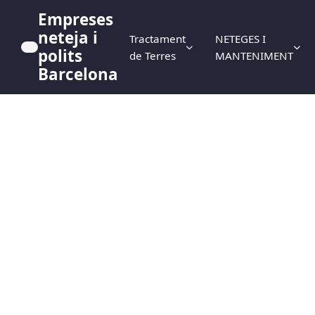
Empreses
neteja i
Tractament
NETEGES I
polits
de Terres
MANTENIMENT
Barcelona