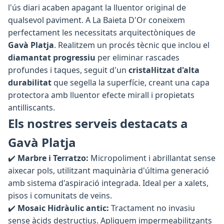
l'ús diari acaben apagant la lluentor original de
qualsevol paviment. A La Baieta D'Or coneixem
perfectament les necessitats arquitectòniques de
Gavà Platja
. Realitzem un procés tècnic que inclou el
diamantat progressiu
per eliminar rascades
profundes i taques, seguit d'un
cristal·litzat d'alta
durabilitat
que segella la superfície, creant una capa
protectora amb lluentor efecte mirall i propietats
antilliscants.
Els nostres serveis destacats a
Gavà Platja
✔️
Marbre i Terratzo:
Micropoliment i abrillantat sense
aixecar pols, utilitzant maquinària d'última generació
amb sistema d'aspiració integrada. Ideal per a xalets,
pisos i comunitats de veïns.
✔️
Mosaic Hidràulic antic:
Tractament no invasiu
sense àcids destructius. Apliquem impermeabilitzants