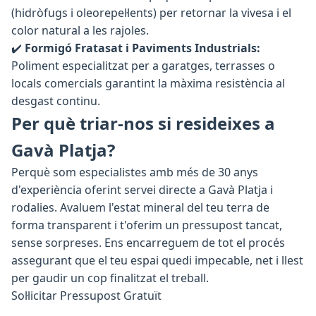
(hidròfugs i oleorepel·lents) per retornar la vivesa i el
color natural a les rajoles.
✔️
Formigó Fratasat i Paviments Industrials:
Poliment especialitzat per a garatges, terrasses o
locals comercials garantint la màxima resistència al
desgast continu.
Per què triar-nos si resideixes a
Gavà Platja?
Perquè som especialistes amb més de 30 anys
d'experiència oferint servei directe a Gavà Platja i
rodalies. Avaluem l'estat mineral del teu terra de
forma transparent i t'oferim un pressupost tancat,
sense sorpreses. Ens encarreguem de tot el procés
assegurant que el teu espai quedi impecable, net i llest
per gaudir un cop finalitzat el treball.
Sol·licitar Pressupost Gratuït