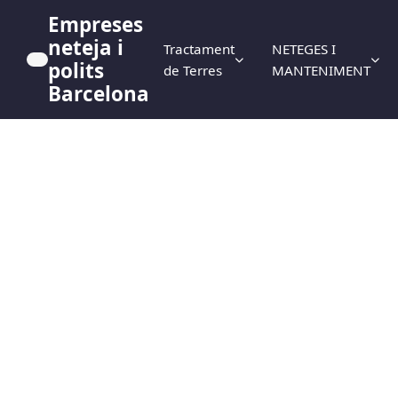
Empreses
neteja i
Tractament
NETEGES I
polits
de Terres
MANTENIMENT
Barcelona