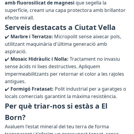
amb fluorosilicat de magnesi
que segella la
superfície, creant una capa protectora amb brillantor
efecte mirall.
Serveis destacats a Ciutat Vella
✔️
Marbre i Terratzo:
Micropolit sense aixecar pols,
utilitzant maquinària d'última generació amb
aspiració.
✔️
Mosaic Hidràulic i Nolla:
Tractament no invasiu
sense àcids ni lixes destructives. Apliquem
impermeabilitzants per retornar el color a les rajoles
antigues.
✔️
Formigó Fratasat:
Polit industrial per a garatges o
locals comercials garantint la màxima resistència.
Per què triar-nos si estàs a El
Born?
Avaluem l'estat mineral del teu terra de forma
transparent i t'oferim un pressupost tancat, sense