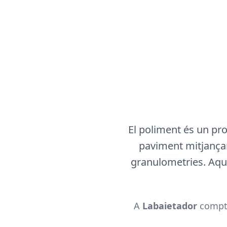
El poliment és un pro
paviment mitjançan
granulometries. Aque
A
Labaietador
compte