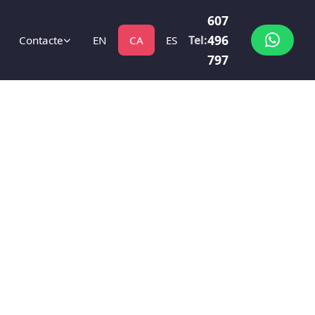
607
496
Tel:
Contacte
EN
CA
ES
797