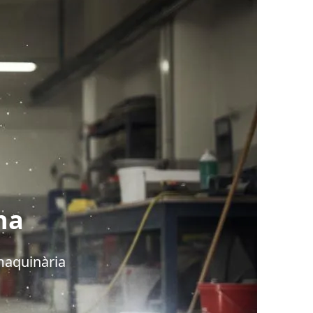
na
maquinària