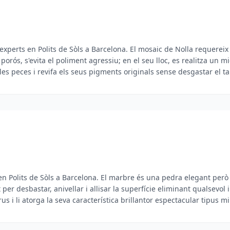
 experts en Polits de Sòls a Barcelona. El mosaic de Nolla requereix
 porós, s'evita el poliment agressiu; en el seu lloc, es realitza un m
es peces i revifa els seus pigments originals sense desgastar el ta
s en Polits de Sòls a Barcelona. El marbre és una pedra elegant per
er desbastar, anivellar i allisar la superfície eliminant qualsevol i
us i li atorga la seva característica brillantor espectacular tipus mir