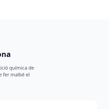
ona
ició química de
e fer malbé el