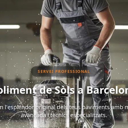
SERVEI PROFESSIONAL
oliment de Sòls a Barcelo
 l'esplendor original dels teus paviments amb 
avançada i tècnics especialitzats.