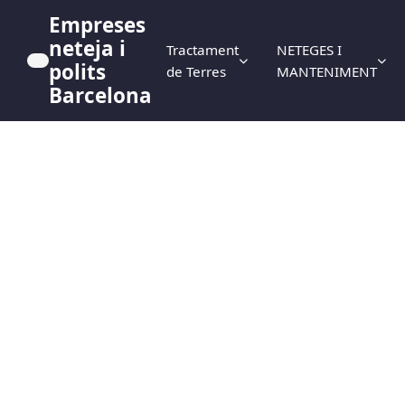
Empreses
neteja i
Tractament
NETEGES I
polits
de Terres
MANTENIMENT
Barcelona