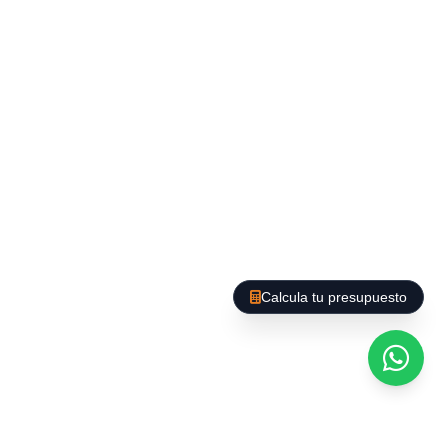
comercials es presenten al seu domicili oa les
instal·lacions on cal realitzar el Servei de
Buidatge de pisos, locals i oficines, afí de saber
les necessitats reals.
En un temps no superior a 48 hores tindrem el
vostre pressupost de Buidatge de Pisos i Locals
a Barcelona i cadascuna de les tasques
encomanades.
Calcula tu presupuesto
Totes les nostres visites són totalment
GRATUÏTES, sense cap cost.
Un cop acceptada la nostra oferta, ens posem
mà a l'obra, la nostra Brigada o brigades de