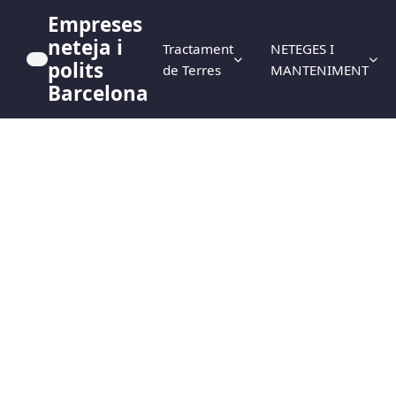
Empreses
neteja i
Tractament
NETEGES I
polits
de Terres
MANTENIMENT
Barcelona