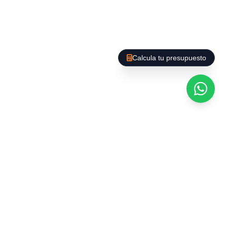
hostaleria?
Un establiment impecable no només compleix
Calcula tu presupuesto
amb la llei: genera confiança en els clients,
millora l'experiència gastronòmica i protegeix la
teva reputació online. Els banys, la barra, la
cuina i les zones de servei són punts crítics que
requereixen atenció especialitzada. Una neteja
deficient pot derivar en sancions, tancaments
temporals o ressenyes negatives difícils de
revertir.
Els nostres serveis per