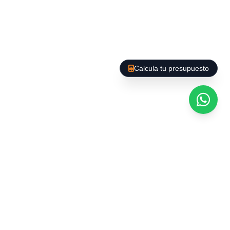
Des de neteja puntual fins a manteniment
regular de llars, amb opcions de neteja
profunda, organització d'espais i cura de
superfícies delicades.
Calcula tu presupuesto
Tecnologia i productes
al servei de la qualitat
Utilitzem maquinària professional (aspiradors
HEPA, fregadores automàtiques,
hidronetejadores) i productes ecològics
certificats que garanteixen resultats superiors
sense comprometre la salut ni el medi ambient.