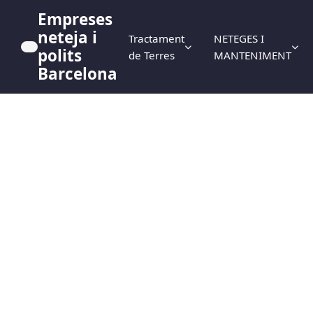
Empreses
neteja i
Tractament
NETEGES I
polits
de Terres
MANTENIMENT
Barcelona