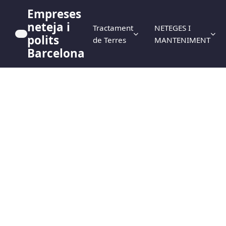
Empreses
neteja i
Tractament
NETEGES I
polits
de Terres
MANTENIMENT
Barcelona