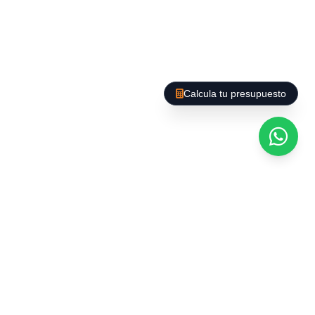
Des de neteja puntual fins a manteniment
regular de llars, amb opcions de neteja
profunda, organització d'espais i cura de
superfícies delicades.
Calcula tu presupuesto
Tecnologia i productes
al servei de la qualitat
Utilitzem maquinària professional (aspiradors
HEPA, fregadores automàtiques,
hidronetejadores) i productes ecològics
certificats que garanteixen resultats superiors
sense comprometre la salut ni el medi ambient.