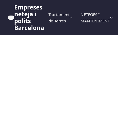
Empreses
neteja i
Tractament
NETEGES I
polits
de Terres
MANTENIMENT
Barcelona