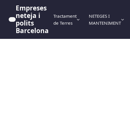
Empreses
neteja i
Tractament
NETEGES I
polits
de Terres
MANTENIMENT
Barcelona