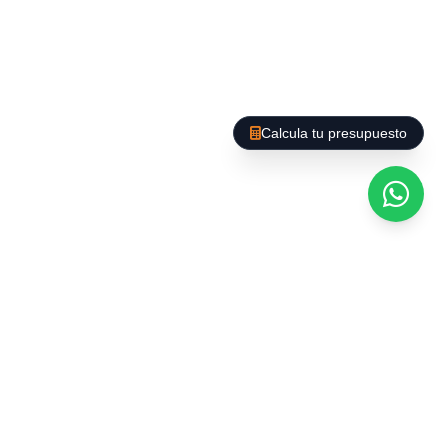
Des de neteja puntual fins a manteniment
regular de llars, amb opcions de neteja
profunda, organització d'espais i cura de
superfícies delicades.
Calcula tu presupuesto
Tecnologia i productes
al servei de la qualitat
Utilitzem maquinària professional (aspiradors
HEPA, fregadores automàtiques,
hidronetejadores) i productes ecològics
certificats que garanteixen resultats superiors
sense comprometre la salut ni el medi ambient.