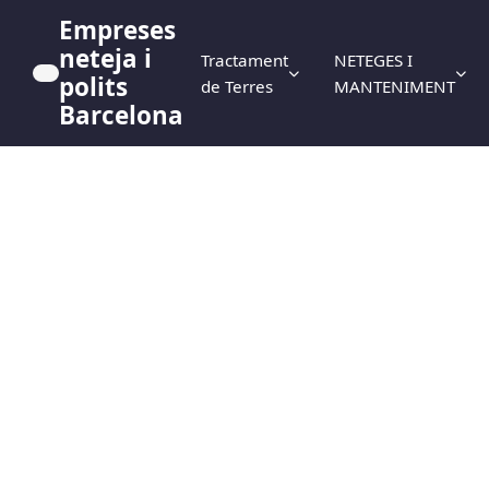
Empreses
neteja i
Tractament
NETEGES I
polits
de Terres
MANTENIMENT
Barcelona