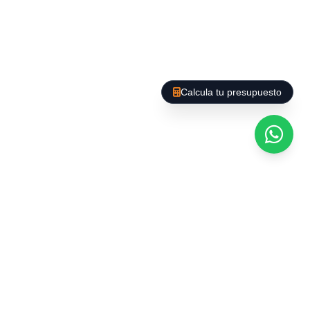
Des de neteja puntual fins a manteniment
regular de llars, amb opcions de neteja
profunda, organització d'espais i cura de
superfícies delicades.
Calcula tu presupuesto
Tecnologia i productes
al servei de la qualitat
Utilitzem maquinària professional (aspiradors
HEPA, fregadores automàtiques,
hidronetejadores) i productes ecològics
certificats que garanteixen resultats superiors
sense comprometre la salut ni el medi ambient.