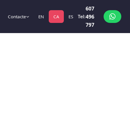
607
496
Tel:
Contacte
EN
CA
ES
797