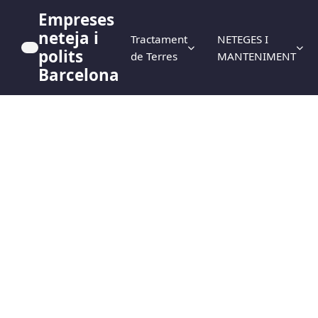
Empreses
neteja i
Tractament
NETEGES I
polits
de Terres
MANTENIMENT
Barcelona