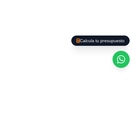
Des de neteja puntual fins a manteniment
regular de llars, amb opcions de neteja
profunda, organització d'espais i cura de
superfícies delicades.
Calcula tu presupuesto
Tecnologia i productes
al servei de la qualitat
Utilitzem maquinària professional (aspiradors
HEPA, fregadores automàtiques,
hidronetejadores) i productes ecològics
certificats que garanteixen resultats superiors
sense comprometre la salut ni el medi ambient.