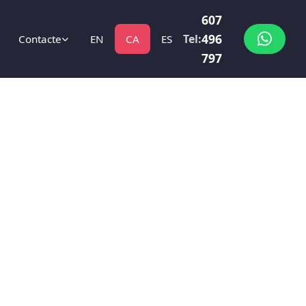
607
496
Tel:
Contacte
EN
CA
ES
797