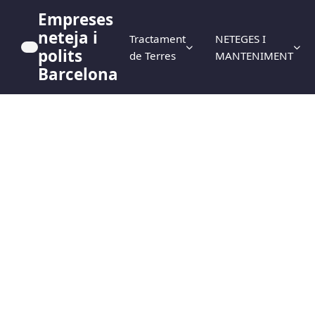
Empreses
neteja i
Tractament
NETEGES I
polits
de Terres
MANTENIMENT
Barcelona