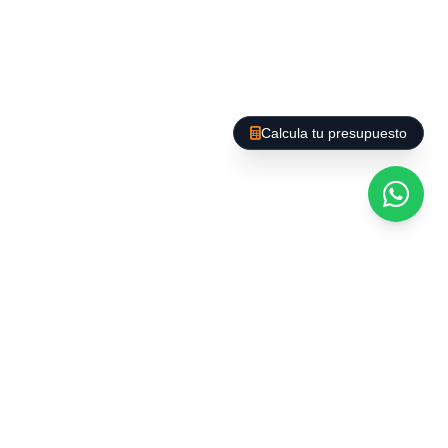
Des de neteja puntual fins a manteniment
regular de llars, amb opcions de neteja
profunda, organització d'espais i cura de
superfícies delicades.
Calcula tu presupuesto
Tecnologia i productes
al servei de la qualitat
Utilitzem maquinària professional (aspiradors
HEPA, fregadores automàtiques,
hidronetejadores) i productes ecològics
certificats que garanteixen resultats superiors
sense comprometre la salut ni el medi ambient.