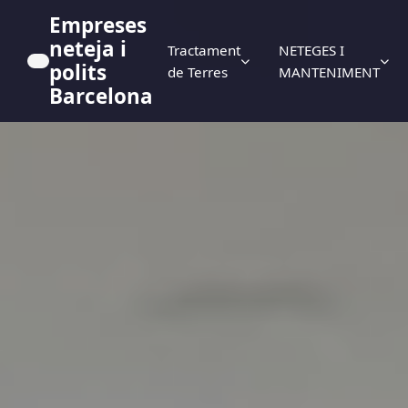
Empreses
neteja i
Tractament
NETEGES I
polits
de Terres
MANTENIMENT
Barcelona