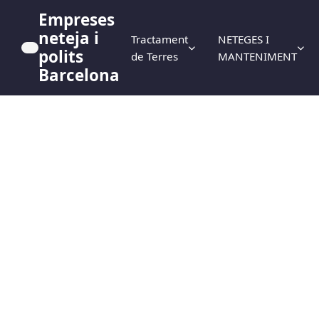
Empreses
neteja i
Tractament
NETEGES I
polits
de Terres
MANTENIMENT
Barcelona