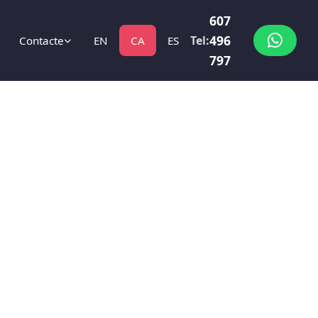
607
496
Tel:
Contacte
EN
CA
ES
797