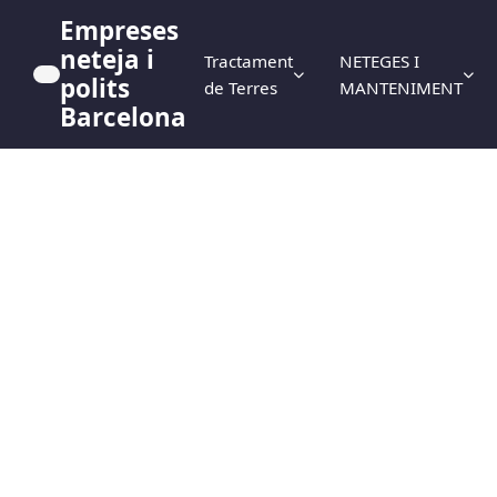
Empreses
neteja i
Tractament
NETEGES I
polits
de Terres
MANTENIMENT
Barcelona