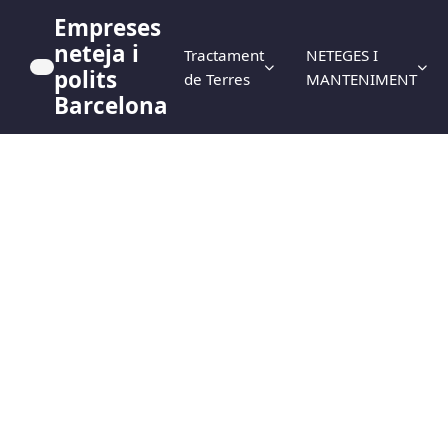
Empreses
neteja i
Tractament
NETEGES I
polits
de Terres
MANTENIMENT
Barcelona