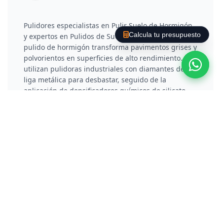
Pulidores especialistas en Pulir Suelo de Hormigón
Calcula tu presupuesto
y expertos en Pulidos de Suelos en Barcelona. El
pulido de hormigón transforma pavimentos grises y
polvorientos en superficies de alto rendimiento. Se
utilizan pulidoras industriales con diamantes de
liga metálica para desbastar, seguido de la
aplicación de densificadores químicos de silicato
que endurecen el suelo desde su interior. Tras un
pulido con resinas progresivas, se consigue una
superficie antipolvo, resistente y con un acabado de
alto brillo.
Pulir Suelo de Piedra Natural