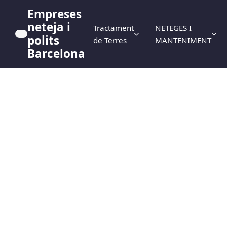
Empreses
neteja i
Tractament
NETEGES I
polits
de Terres
MANTENIMENT
Barcelona