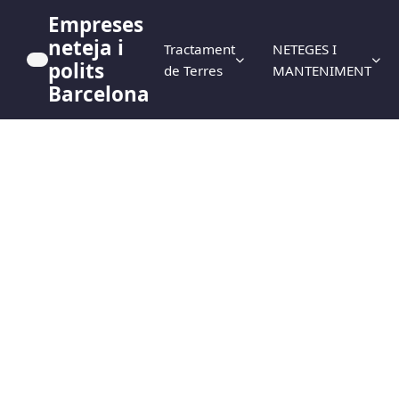
Empreses
neteja i
Tractament
NETEGES I
polits
de Terres
MANTENIMENT
Barcelona