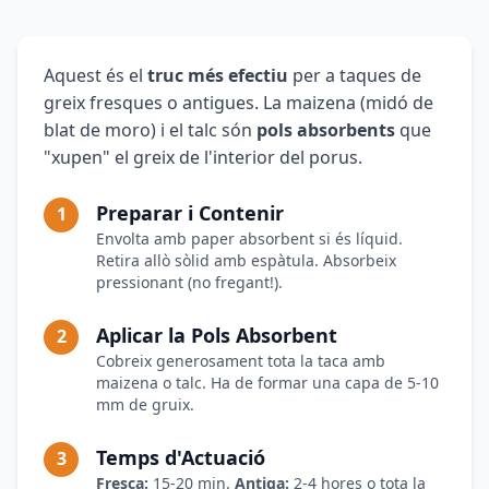
Aquest és el
truc més efectiu
per a taques de
greix fresques o antigues. La maizena (midó de
blat de moro) i el talc són
pols absorbents
que
"xupen" el greix de l'interior del porus.
Preparar i Contenir
1
Envolta amb paper absorbent si és líquid.
Retira allò sòlid amb espàtula. Absorbeix
pressionant (no fregant!).
Aplicar la Pols Absorbent
2
Cobreix generosament tota la taca amb
maizena o talc. Ha de formar una capa de 5-10
mm de gruix.
Temps d'Actuació
3
Fresca:
15-20 min.
Antiga:
2-4 hores o tota la