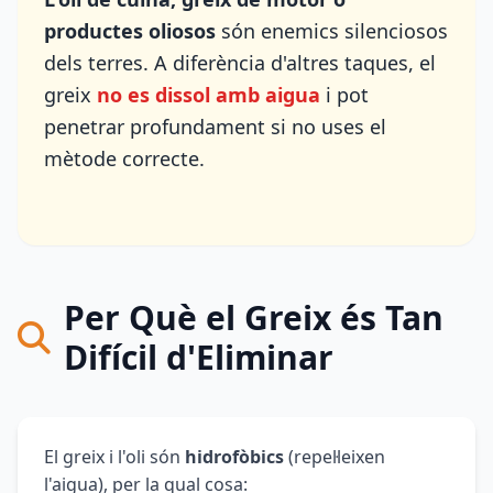
productes oliosos
són enemics silenciosos
dels terres. A diferència d'altres taques, el
greix
no es dissol amb aigua
i pot
penetrar profundament si no uses el
mètode correcte.
Per Què el Greix és Tan
Difícil d'Eliminar
El greix i l'oli són
hidrofòbics
(repel·leixen
l'aigua), per la qual cosa: