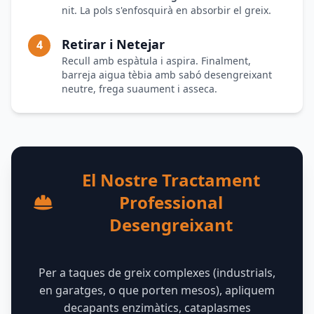
nit. La pols s'enfosquirà en absorbir el greix.
Retirar i Netejar
4
Recull amb espàtula i aspira. Finalment,
barreja aigua tèbia amb sabó desengreixant
neutre, frega suaument i asseca.
El Nostre Tractament
Professional
Desengreixant
Per a taques de greix complexes (industrials,
en garatges, o que porten mesos), apliquem
decapants enzimàtics, cataplasmes