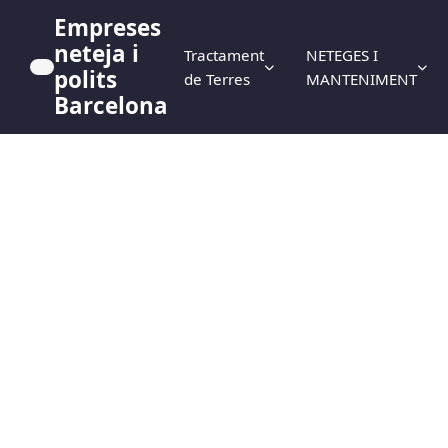
Empreses
neteja i
Tractament
NETEGES I
polits
de Terres
MANTENIMENT
Barcelona