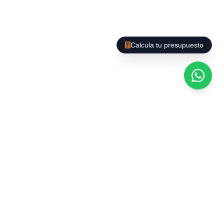
Calcula tu presupuesto
Afegim un PLUS al nostre Servei. A Barcelona es
poden trobar gran varietat d'empreses que
ofereixen el buidatge d'habitatges i locals, però
La Baieta D'Or us ofereix un servei de qualitat,
amb preus competitius, som seriosos i
responsables i el nostre personal està format
per exercir aquest tipus de servei ; a més
culminem el nostre treball amb la realització
d'una Neteja General a Fons, perquè vostè es
despreocupi evitant mals de cap.