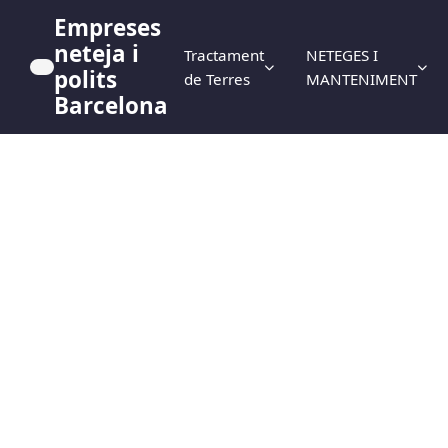
Empreses
neteja i
Tractament
NETEGES I
polits
de Terres
MANTENIMENT
Barcelona