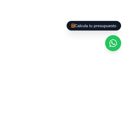
Calcula tu presupuesto
Afegim un PLUS al nostre Servei. A Barcelona es
poden trobar gran varietat d'empreses que
ofereixen el buidatge d'habitatges i locals, però
La Baieta D'Or us ofereix un servei de qualitat,
amb preus competitius, som seriosos i
responsables i el nostre personal està format
per exercir aquest tipus de servei ; a més
culminem el nostre treball amb la realització
d'una Neteja General a Fons, perquè vostè es
despreocupi evitant mals de cap.