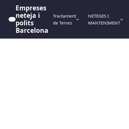
Empreses
neteja i
Tractament
NETEGES I
polits
de Terres
MANTENIMENT
Barcelona