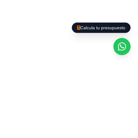
Calcula tu presupuesto
Afegim un PLUS al nostre Servei. A Barcelona es
poden trobar gran varietat d'empreses que
ofereixen el buidatge d'habitatges i locals, però
La Baieta D'Or us ofereix un servei de qualitat,
amb preus competitius, som seriosos i
responsables i el nostre personal està format
per exercir aquest tipus de servei ; a més
culminem el nostre treball amb la realització
d'una Neteja General a Fons, perquè vostè es
despreocupi evitant mals de cap.