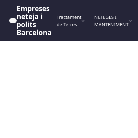
Empreses
neteja i
Tractament
NETEGES I
polits
de Terres
MANTENIMENT
Barcelona