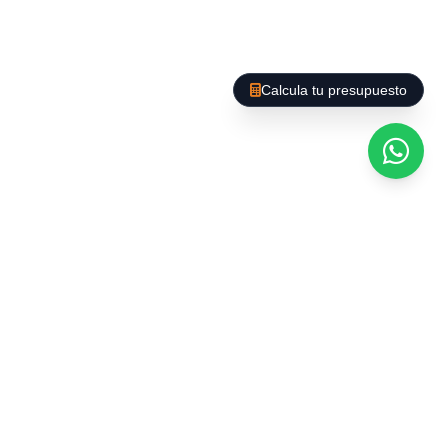
Calcula tu presupuesto
Afegim un PLUS al nostre Servei. A Barcelona es
poden trobar gran varietat d'empreses que
ofereixen el buidatge d'habitatges i locals, però
La Baieta D'Or us ofereix un servei de qualitat,
amb preus competitius, som seriosos i
responsables i el nostre personal està format
per exercir aquest tipus de servei ; a més
culminem el nostre treball amb la realització
d'una Neteja General a Fons, perquè vostè es
despreocupi evitant mals de cap.