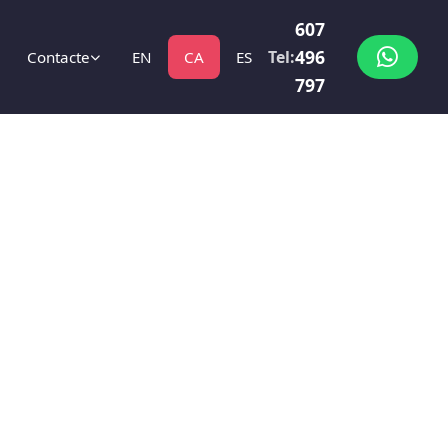
607
496
Tel:
Contacte
EN
CA
ES
797